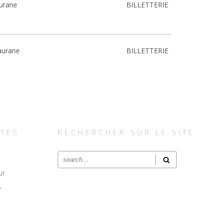
urane
BILLETTERIE
aurane
BILLETTERIE
NTES
RECHERCHER SUR LE SITE
ur
r