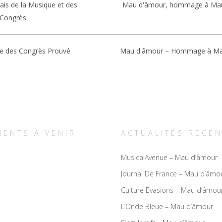
lais de la Musique et des
Mau d'âmour, hommage à Ma
Congrès
re des Congrès Prouvé
Mau d'âmour – Hommage à M
ENTS À VENIR
ACTUALITÉS RECE
MusicalAvenue – Mau d’âmour
Journal De France – Mau d’âmo
Culture Évasions – Mau d’âmou
L’Onde Bleue – Mau d’âmour