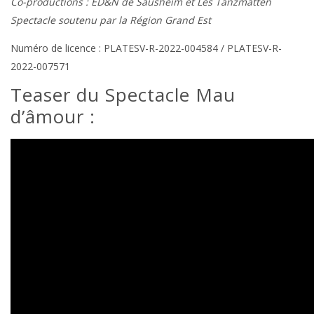
Co-productions : ED&N de Sausheim et Les Tanzmatten
Spectacle soutenu par la Région Grand Est
Numéro de licence : PLATESV-R-2022-004584 / PLATESV-R-
2022-007571
Teaser du Spectacle Mau
d’âmour :