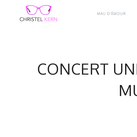
MAU D’ÂMOUR
CONCERT UNI
MU