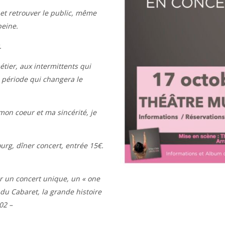
 et retrouver le public, même
peine.
.
tier, aux intermittents qui
 période qui changera le
on coeur et ma sincérité, je
rg, dîner concert, entrée 15€.
r un concert unique, un « one
 du Cabaret, la grande histoire
02 –