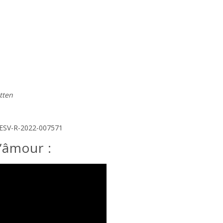
tten
TESV-R-2022-007571
’âmour :