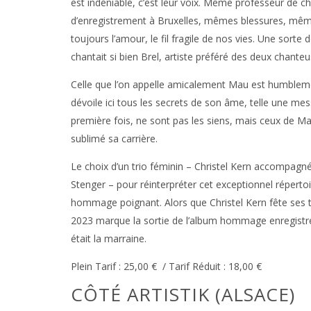
est indéniable, c’est leur voix. Même professeur de 
d’enregistrement à Bruxelles, mêmes blessures, mêm
toujours l’amour, le fil fragile de nos vies. Une sort
chantait si bien Brel, artiste préféré des deux chanteu
Celle que l’on appelle amicalement Mau est humbleme
dévoile ici tous les secrets de son âme, telle une me
première fois, ne sont pas les siens, mais ceux de M
sublimé sa carrière.
Le choix d’un trio féminin – Christel Kern accompagné
Stenger – pour réinterpréter cet exceptionnel réperto
hommage poignant. Alors que Christel Kern fête ses tr
2023 marque la sortie de l’album hommage enregistr
était la marraine.
Plein Tarif : 25,00 € / Tarif Réduit : 18,00 €
CÔTÉ ARTISTIK (ALSACE)