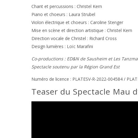
Chant et percussions : Christel Kern
Piano et choeurs : Laura Strubel
Violon électrique et choeurs : Caroline Stenger
Mise en scène et direction artistique : Christel Kern
Direction vocale de Christel : Richard Cross
Design lumières : Loïc Marafini
Co-productions : ED&N de Sausheim et Les Tanzma
Spectacle soutenu par la Région Grand Est
Numéro de licence : PLATESV-R-2022-004584 / PLA
Teaser du Spectacle Mau d