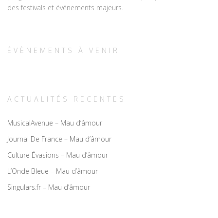
des festivals et événements majeurs.
CHEMICAL ROMANCE
GREEN DAY
THE CLASH
Backstage
Music festivals
Music festivals
⋅
Music festivals
⋅
⋅
On tour
On tour
ÉVÈNEMENTS À VENIR
ACTUALITÉS RECENTES
MusicalAvenue – Mau d’âmour
Journal De France – Mau d’âmour
Culture Évasions – Mau d’âmour
L’Onde Bleue – Mau d’âmour
Singulars.fr – Mau d’âmour