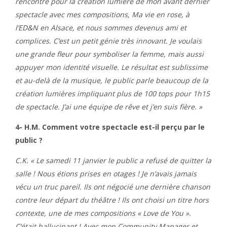
rencontré pour la création lumière de mon avant dernier
spectacle avec mes compositions, Ma vie en rose, à
l’ED&N en Alsace, et nous sommes devenus ami et
complices. C’est un petit génie très innovant. Je voulais
une grande fleur pour symboliser la femme, mais aussi
appuyer mon identité visuelle. Le résultat est sublissime
et au-delà de la musique, le public parle beaucoup de la
création lumières impliquant plus de 100 tops pour 1h15
de spectacle. J’ai une équipe de rêve et j’en suis fière. »
4- H.M. Comment votre spectacle est-il perçu par le
public ?
C.K. « Le samedi 11 janvier le public a refusé de quitter la
salle ! Nous étions prises en otages ! Je n’avais jamais
vécu un truc pareil. Ils ont négocié une dernière chanson
contre leur départ du théâtre ! Ils ont choisi un titre hors
contexte, une de mes compositions « Love de You ».
C’était hallucinant ! Avec mon Community Manager et